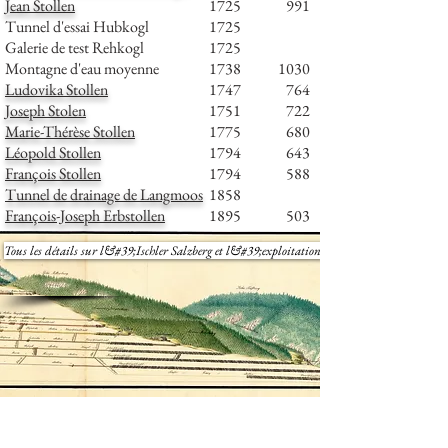
Jean Stollen
1725
991
Tunnel d'essai Hubkogl
1725
Galerie de test Rehkogl
1725
Montagne d'eau moyenne
1738
1030
Ludovika Stollen
1747
764
Joseph Stolen
1751
722
Marie-Thérèse Stollen
1775
680
Léopold Stollen
1794
643
François Stollen
1794
588
Tunnel de drainage de Langmoos
1858
François-Joseph Erbstollen
1895
503
Tous les détails sur l&#39;Ischler Salzberg et l&#39;exploitation minière en général