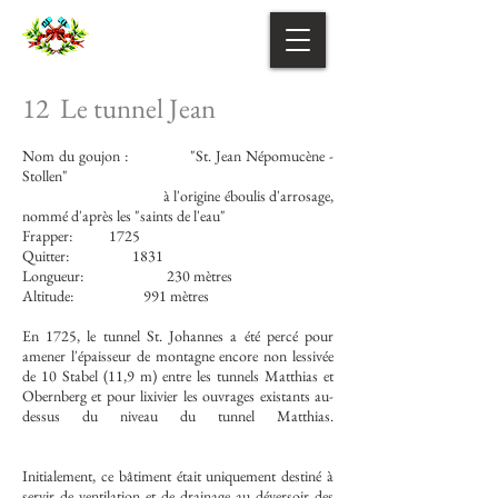
12
Le tunnel Jean
Nom du goujon :
"St. Jean Népomucène -
Stollen"
à l'origine éboulis d'arrosage,
nommé d'après les "saints de l'eau"
Frapper:
1725
Quitter:
1831
Longueur:
230 mètres
Altitude:
991 mètres
En 1725, le tunnel St. Johannes a été percé pour
amener l'épaisseur de montagne encore non lessivée
de 10 Stabel (11,9 m) entre les tunnels Matthias et
Obernberg et pour lixivier les ouvrages existants au-
dessus du niveau du tunnel Matthias.
Initialement, ce bâtiment était uniquement destiné à
servir de ventilation et de drainage au déversoir des