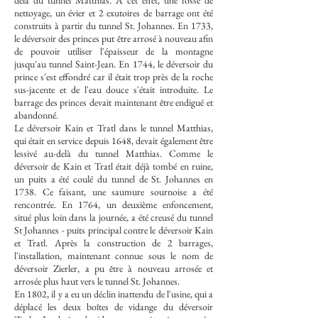
delà du tunnel Matthias. A cet effet, une fosse de
nettoyage, un évier et 2 exutoires de barrage ont été
construits à partir du tunnel St. Johannes. En 1733,
le déversoir des princes put être arrosé à nouveau afin
de pouvoir utiliser l'épaisseur de la montagne
jusqu'au tunnel Saint-Jean. En 1744, le déversoir du
prince s'est effondré car il était trop près de la roche
sus-jacente et de l'eau douce s'était introduite. Le
barrage des princes devait maintenant être endigué et
abandonné.
Le déversoir Kain et Tratl dans le tunnel Matthias,
qui était en service depuis 1648, devait également être
lessivé au-delà du tunnel Matthias. Comme le
déversoir de Kain et Tratl était déjà tombé en ruine,
un puits a été coulé du tunnel de St. Johannes en
1738. Ce faisant, une saumure sournoise a été
rencontrée. En 1764, un deuxième enfoncement,
situé plus loin dans la journée, a été creusé du tunnel
St Johannes - puits principal contre le déversoir Kain
et Tratl. Après la construction de 2 barrages,
l'installation, maintenant connue sous le nom de
déversoir Zierler, a pu être à nouveau arrosée et
arrosée plus haut vers le tunnel St. Johannes.
En 1802, il y a eu un déclin inattendu de l'usine, qui a
déplacé les deux boîtes de vidange du déversoir