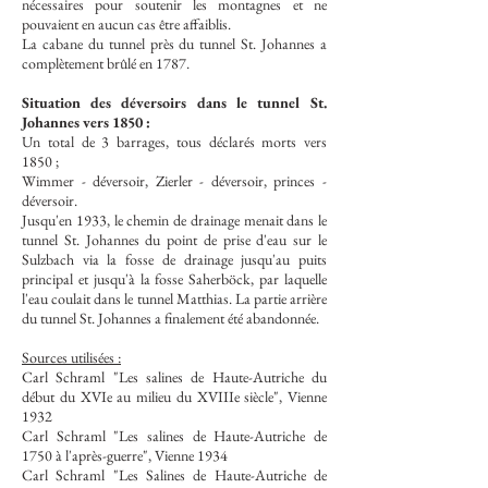
nécessaires pour soutenir les montagnes et ne
pouvaient en aucun cas être affaiblis.
La cabane du tunnel près du tunnel St. Johannes a
complètement brûlé en 1787.
Situation des déversoirs dans le tunnel St.
Johannes vers 1850 :
Un total de 3 barrages, tous déclarés morts vers
1850 ;
Wimmer - déversoir, Zierler - déversoir, princes -
déversoir.
Jusqu'en 1933, le chemin de drainage menait dans le
tunnel St. Johannes du point de prise d'eau sur le
Sulzbach via la fosse de drainage jusqu'au puits
principal et jusqu'à la fosse Saherböck, par laquelle
l'eau coulait dans le tunnel Matthias. La partie arrière
du tunnel St. Johannes a finalement été abandonnée.
Sources utilisées :
Carl Schraml "Les salines de Haute-Autriche du
début du XVIe au milieu du XVIIIe siècle", Vienne
1932
Carl Schraml "Les salines de Haute-Autriche de
1750 à l'après-guerre", Vienne 1934
Carl Schraml "Les Salines de Haute-Autriche de