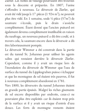
Zierler. Les boîtes de vidange pourraient être trouvées
sous la descente et préparées. En 1807, l'usine
s'effondre à nouveau. Le déversoir de Zierler, qui
avait été vidé jusqu'à 17 pièces (1 924 m³), ne pouvait
plus être vidé. En 1 semaine, seule ½ pièce (57m³) de
saumure s'écoule, puis le drain s'assèche
complètement. Étant donné que l'ancien puisard est
également devenu complètement inutilisable en raison
du naufrage, un nouveau puisard a dû être coulé, et à
travers cela, la saumure encore dans le déversoir a dû
être laborieusement pompée.
Le déversoir Wimmer a été construit dans la partie
est du tunnel St. Johannes pour utiliser les agents
salins qui restaient derrière le déversoir Zierler.
Cependant, comme il y avait un risque lors de
l'inondation du déversoir de Wimmer que l'eau de
surface du tunnel du Lipplesgraben puisse s'échapper
et que les montagnes de sel étaient très pauvres, il fut
à nouveau complètement abandonné en 1781.
Vers 1800, les déversoirs du tunnel Johannes étaient
en grande partie épuisés. Malgré les riches gisements
de sel encore disponibles par endroits, ceux-ci ne
pouvaient plus être exploités car ils étaient trop près
de la surface et il y avait un risque d'entrée d'eau
douce. Les forts de montagne restants étaient