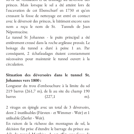
princes. Mais lorsque le sel a été atteint lors de
l'excavation de cet Ebenschurf en 1730 et qu'en
creusant la fosse de nettoyage est entré en contact
avec le déversoir des princes, le bâtiment encore sans
nom a reçu le nom de St.
Tunnels de Jean
Népomucène.
Le tunnel St Johannes - le puits principal a été
entièrement creusé dans la roche argileuse pressée. Le
boisage du tunnel a duré à peine 1 an. Par
conséquent, 2 échafaudages étaient constamment
nécessaires pour maintenir le tunnel ouvert à la
circulation.
Situation des déversoirs dans le tunnel St.
Johannes vers 1800 :
Longueur du trou d'embouchure à la limite du sel
219 barres (261,7 m), de là au site du champ 190
barres (227,1 m).
2 virages en épingle avec un total de 3 déversoirs,
dont 2 inutilisables (Fürsten - et Wimmer - Weir) et 1
utilisable (Zierler - Weir).
En raison de la richesse des montagnes de sel, la
décision fut prise d'étendre le barrage du prince au-