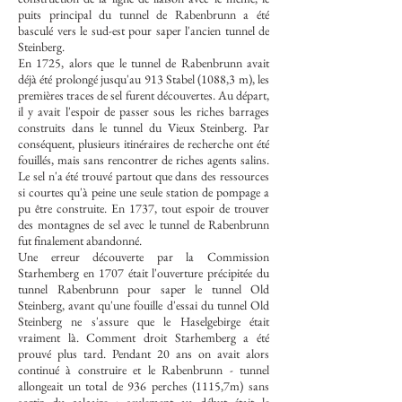
puits principal du tunnel de Rabenbrunn a été
basculé vers le sud-est pour saper l'ancien tunnel de
Steinberg.
En 1725, alors que le tunnel de Rabenbrunn avait
déjà été prolongé jusqu'au 913 Stabel (1088,3 m), les
premières traces de sel furent découvertes. Au départ,
il y avait l'espoir de passer sous les riches barrages
construits dans le tunnel du Vieux Steinberg. Par
conséquent, plusieurs itinéraires de recherche ont été
fouillés, mais sans rencontrer de riches agents salins.
Le sel n'a été trouvé partout que dans des ressources
si courtes qu'à peine une seule station de pompage a
pu être construite. En 1737, tout espoir de trouver
des montagnes de sel avec le tunnel de Rabenbrunn
fut finalement abandonné.
Une erreur découverte par la Commission
Starhemberg en 1707 était l'ouverture précipitée du
tunnel Rabenbrunn pour saper le tunnel Old
Steinberg, avant qu'une fouille d'essai du tunnel Old
Steinberg ne s'assure que le Haselgebirge était
vraiment là. Comment droit Starhemberg a été
prouvé plus tard. Pendant 20 ans on avait alors
continué à construire et le Rabenbrunn - tunnel
allongeait un total de 936 perches (1115,7m) sans