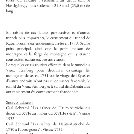
sortir du calcaire ; seulement au début était le
Haselgebirge, mais seulement 21 Stabel (25,0 m) de
long.
En raison de ces faibles perspectives et d'autres
tunnels plus importants, le creusement du tunnel de
Rabenbrunn a été entièrement arrêté en 1739. Seul le
puits principal, ainsi que la petite maison de
montagne et la forge de montagne qui y étaient
construites, étaient encore entretenus.
Lorsque les essais routiers effectués dans le tunnel du
Vieux Steinberg pour découvrir davantage les
montagnes de sel en 1751 sur le virage de l'Eysel et
d'autres endroits n'ont pas eu de succès favorable, le
tunnel du Vieux Steinberg et le tunnel de Rabenbrunn
ont rapidement été complètement abandonnés.
Sources utilisées :
Carl Schraml "Les salines de Haute-Autriche du
début du XVIe au milieu du XVIIIe siècle", Vienne
1932
Carl Schraml "Les salines de Haute-Autriche de
1750 à l'après-guerre", Vienne 1934