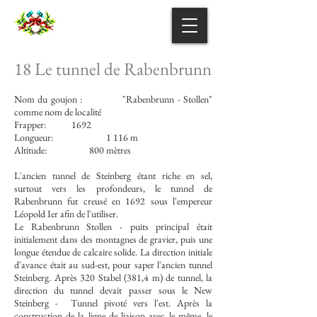
18 Le tunnel de Rabenbrunn
Nom du goujon :
"Rabenbrunn - Stollen"
comme nom de localité
Frapper:
1692
Longueur:
1 116 m
Altitude:
800 mètres
L'ancien tunnel de Steinberg étant riche en sel,
surtout vers les profondeurs, le tunnel de
Rabenbrunn fut creusé en 1692 sous l'empereur
Léopold Ier afin de l'utiliser.
Le Rabenbrunn Stollen - puits principal était
initialement dans des montagnes de gravier, puis une
longue étendue de calcaire solide. La direction initiale
d'avance était au sud-est, pour saper l'ancien tunnel
Steinberg. Après 320 Stabel (381,4 m) de tunnel, la
direction du tunnel devait passer sous le New
Steinberg -
Tunnel pivoté vers l'est. Après la
construction de la ligne de liaison avec le même, le