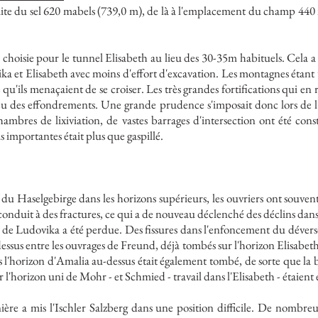
e du sel 620 mabels (739,0 m), de là à l'emplacement du champ 440 m
hoisie pour le tunnel Elisabeth au lieu des 30-35m habituels. Cela a
ka et Elisabeth avec moins d'effort d'excavation. Les montagnes étant tr
 qu'ils menaçaient de se croiser. Les très grandes fortifications qui en r
it eu des effondrements. Une grande prudence s'imposait donc lors de l
hambres de lixiviation, de vastes barrages d'intersection ont été cons
s importantes était plus que gaspillé.
 du Haselgebirge dans les horizons supérieurs, les ouvriers ont souvent 
onduit à des fractures, ce qui a de nouveau déclenché des déclins dans 
l de Ludovika a été perdue. Des fissures dans l'enfoncement du déver
sus entre les ouvrages de Freund, déjà tombés sur l'horizon Elisabeth
l'horizon d'Amalia au-dessus était également tombé, de sorte que la brè
r l'horizon uni de Mohr - et Schmied - travail dans l'Elisabeth - étaient
ère a mis l'Ischler Salzberg dans une position difficile. De nombre