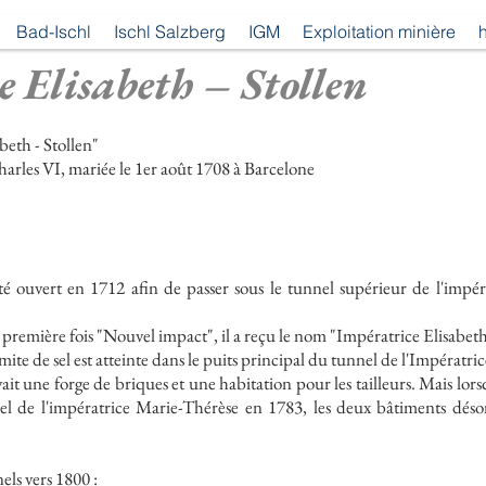
Bad-Ischl
Ischl Salzberg
IGM
Exploitation minière
h
e Elisabeth – Stollen
beth - Stollen"
arles VI, mariée le 1er août 1708 à Barcelone
té ouvert en 1712 afin de passer sous le tunnel supérieur de l'impéra
a première fois "Nouvel impact", il a reçu le nom "Impératrice Elisabeth 
ite de sel est atteinte dans le puits principal du tunnel de l'Impératric
ait une forge de briques et une habitation pour les tailleurs. Mais l
nel de l'impératrice Marie-Thérèse en 1783, les deux bâtiments désor
els vers 1800 :