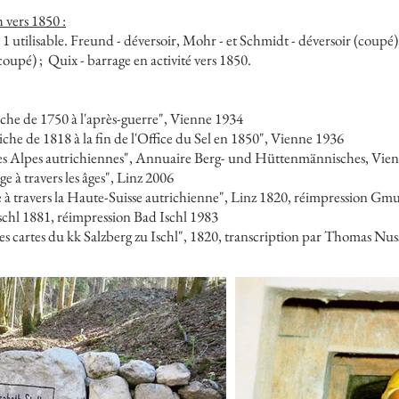
 vers 1850 :
t 1 utilisable. Freund - déversoir, Mohr - et Schmidt - déversoir (coupé)
coupé) ;
Quix - barrage en activité vers 1850.
che de 1750 à l'après-guerre", Vienne 1934
he de 1818 à la fin de l'Office du Sel en 1850", Vienne 1936
 les Alpes autrichiennes", Annuaire Berg- und Hüttenmännisches, Vie
 à travers les âges", Linz 2006
à travers la Haute-Suisse autrichienne", Linz 1820, réimpression G
chl 1881, réimpression Bad Ischl 1983
es cartes du kk Salzberg zu Ischl", 1820, transcription par Thomas N