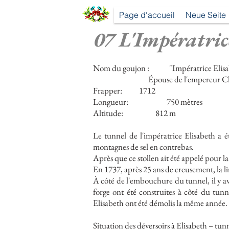
Page d'accueil
Neue Seite
07 L'Impératric
Nom du goujon :
"Impératrice Elisa
Épouse de l'empereur Ch
Frapper:
1712
Longueur:
750 mètres
Altitude:
812 m
Le tunnel de l'impératrice Elisabeth a é
montagnes de sel en contrebas.
Après que ce stollen ait été appelé pour l
En 1737, après 25 ans de creusement, la lim
À côté de l'embouchure du tunnel, il y av
forge ont été construites à côté du tun
Elisabeth ont été démolis la même année.
Situation des déversoirs à Elisabeth – tunn