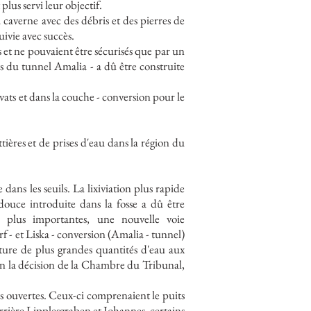
plus servi leur objectif.
 caverne avec des débris et des pierres de
uivie avec succès.
s et ne pouvaient être sécurisés que par un
s du tunnel Amalia - a dû être construite
avats et dans la couche - conversion pour le
tières et de prises d'eau dans la région du
ans les seuils. La lixiviation plus rapide
douce introduite dans la fosse a dû être
s plus importantes, une nouvelle voie
f - et Liska - conversion (Amalia - tunnel)
iture de plus grandes quantités d'eau aux
elon la décision de la Chambre du Tribunal,
es ouvertes. Ceux-ci comprenaient le puits
rière Lipplesgraben et Johannes, certains