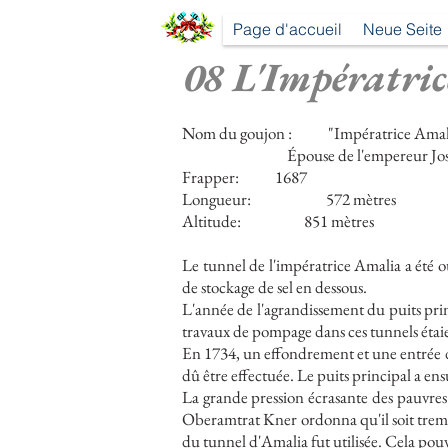
Page d'accueil
Neue Seite
08 L'Impératric
Nom du goujon :
"Impératrice Amali
Épouse de l'empereur Jos
Frapper:
1687
Longueur:
572 mètres
Altitude:
851 mètres
Le tunnel de l'impératrice Amalia a été ou
de stockage de sel en dessous.
L'année de l'agrandissement du puits princ
travaux de pompage dans ces tunnels étaien
En 1734, un effondrement et une entrée d'
dû être effectuée. Le puits principal a ens
La grande pression écrasante des pauvres
Oberamtrat Kner ordonna qu'il soit tremp
du tunnel d'Amalia fut utilisée. Cela pou