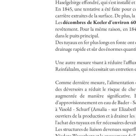
Haselgebirge effondré, qui s'est installé et
En 1845, une tentative a été faite pour c
carrière extraites de la surface. De plus, l
Les
décombres de Keeler d'environ 60
revêtement. Pour la même raison, en 1848
dans le puits principal.
Des tuyaux en fer plus longs en fonte ont é
drainage rapide et sûr des énormes quantit
Une autre mesure visant à réduire l'afflux
Reinfalzalm, qui nécessitait un entretien 
Comme dernière mesure, l'alimentation en 
des déversoirs a réduit le risque de ch
augmentée de manière significative. 
d'approvisionnement en eau de Bader - Schu
à Vasold - Schurf (Amalia - sur Elizabet
ouvriers de la production et à drainer les
l'achat des tuyaux en fer nécessaires devai
Les structures de liaison devenues superf
Niedere Wasserberg et le creusement de l