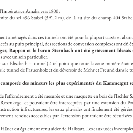
 l'Impératrice Amalia vers 1800 :
ite du sel 496 Stabel (591,2 m), de là au site du champ 404 Stabe
ement aménagés dans ces tunnels ont été pour la plupart cassés et ab
accès au puits principal, des sections de conversion complexes ont dû êt
ger, Rappan et le baron Sternbach ont été grièvement blessés 
s avec un soin particulier.
 sur Elisabeth –
tunnel) à tel point que toute la zone minière était 
s le tunnel de Frauenholz et du déversoir de Mohr et Freund dans le tu
composée des mineurs les plus expérimentés du Kammergut se ré
de l'effondrement a été mesurée et une maquette en bois de l'Ischler Sal
Rosenkogel et pouvaient être interceptées par une extension du Pot
nstruction infructueuses, les eaux pluviales ont finalement été gérées 
drement rendues accessibles par l'extension pourraient être sécurisé
et Häuer est également venu aider de Hallstatt. Les eaux usées incomplèt