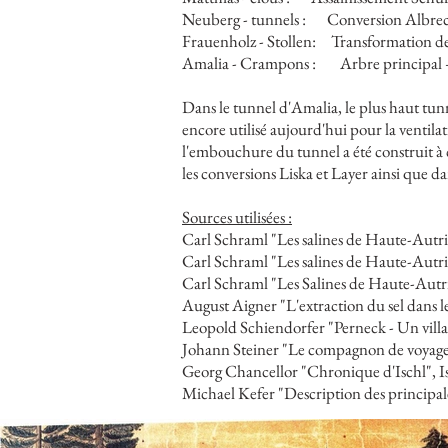
Neuberg - tunnels :
Conversion Albrec
Frauenholz - Stollen:
Transformation de
Amalia - Crampons :
Arbre principal
Dans le tunnel d'Amalia, le plus haut tunn
encore utilisé aujourd'hui pour la ventil
l'embouchure du tunnel a été construit à c
les conversions Liska et Layer ainsi que d
Sources utilisées :
Carl Schraml "Les salines de Haute-Autr
Carl Schraml "Les salines de Haute-Autri
Carl Schraml "Les Salines de Haute-Autric
August Aigner "L'extraction du sel dans
Leopold Schiendorfer "Perneck - Un village
Johann Steiner "Le compagnon de voyage 
Georg Chancellor "Chronique d'Ischl", Is
Michael Kefer "Description des principal