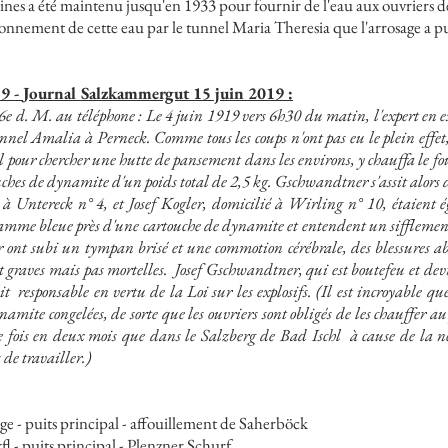
nes a été maintenu jusqu'en 1933 pour fournir de l'eau aux ouvriers de
ionnement de cette eau par le tunnel Maria Theresia que l'arrosage a pu
19 -
Journal Salzkammergut 15 juin 2019 :
e 6e d. M. au téléphone : Le 4 juin 1919 vers 6h30 du matin, l'expert en
unnel Amalia à Perneck. Comme tous les coups n'ont pas eu le plein eff
el pour chercher une hutte de pansement dans les environs, y chauffa le fou
uches de dynamite d'un poids total de 2,5 kg. Gschwandtner s'assit alors de
 Untereck n° 4, et Josef Kogler, domicilié à Wirling n° 10, étaient 
amme bleue près d'une cartouche de dynamite et entendent un sifflemen
 ont subi un tympan brisé et une commotion cérébrale, des blessures a
t graves mais pas mortelles.
Josef Gschwandtner, qui est boutefeu et dev
it
responsable en vertu de la Loi sur les explosifs. (Il est incroyable qu
namite congelées, de sorte que les ouvriers sont obligés de les chauffer a
me fois en deux mois que dans le Salzberg de Bad Ischl
à cause de la n
 de travailler.)
e - puits principal - affouillement de Saherböck
l - puits principal - Plenzner Schurf