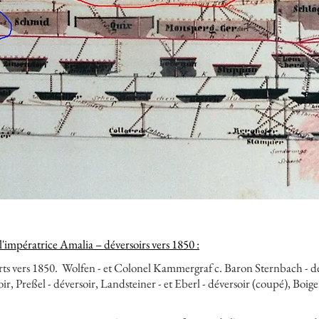
 l'impératrice Amalia – déversoirs vers 1850 :
rts vers 1850.
Wolfen - et Colonel Kammergraf c. Baron Sternbach - dé
r, Preßel - déversoir, Landsteiner - et Eberl - déversoir (coupé), Boiger