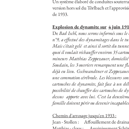
Un système élaboré de conduites souterrai
version hors sol du Törlbach et l'approvis
de 1933.
Explosion de dynamite sur
4 juin 19
De
Bad Ischl, nous serons informés sous l
n°9, a effectué des dynamitages dans le t
Mais c'était gelé
et ainsi il sortit du tunn
quoi il voulait réchauffer environ 35 carto
mineurs Matthias Zeppezauer, domicilié à
Soudain, les 3 ouvriers remarquent une fl
déjà eu lieu. Gschwandtner et Zeppezauer
une commotion cérébrale. Les blessures son
cartouches de dynamite, fait face à un dél
possibilité de chauffer des cartouches de dy
dessus
apporte avec lui. C'est la deuxiè
famille doivent périr ou devenir incapables
Chemin d'arrosage jusqu'en 1933 :
Jean - Stollen :
Affouillement de drainag
Matthias - clous :
Assainissement Schürf