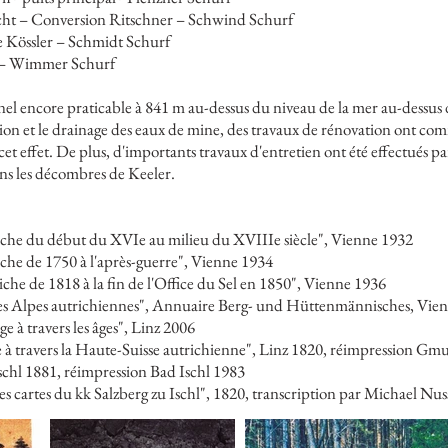
ht – Conversion Ritschner – Schwind Schurf
 Kössler – Schmidt Schurf
 – Wimmer Schurf
el encore praticable à 841 m au-dessus du niveau de la mer au-dessus de
ation et le drainage des eaux de mine, des travaux de rénovation ont co
et effet. De plus, d'importants travaux d'entretien ont été effectués pa
ans les décombres de Keeler.
iche du début du XVIe au milieu du XVIIIe siècle", Vienne 1932
che de 1750 à l'après-guerre", Vienne 1934
he de 1818 à la fin de l'Office du Sel en 1850", Vienne 1936
 les Alpes autrichiennes", Annuaire Berg- und Hüttenmännisches, Vie
 à travers les âges", Linz 2006
à travers la Haute-Suisse autrichienne", Linz 1820, réimpression G
chl 1881, réimpression Bad Ischl 1983
es cartes du kk Salzberg zu Ischl", 1820, transcription par Michael N