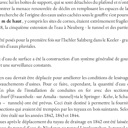
 avec lui les boîtes de support, qui se sont détachées du plafond et n'ont 
ontrer la menace renouvelée de déclin en remplissant les espaces de la
a recherche de l'origine des eaux usées cachées sous le gouffre s'est pours
 m de haut
, y compris les sites de cornes, étaient extrêmement fragile
, la cinquième extension de l'eau à Neuberg - le tunnel et des partie
té posés pour la première fois sur l'Ischler Salzberg dans le Keeler - gr
és d'eaux pluviales.
 d'eau de surface a été la construction d'un système généralisé de gout
et une surveillance constants.
eau devrait être déplacée pour améliorer les conditions de lessivage d
evauchements d'usines. Pour ce faire, cependant, la quantité d'eau 
En plus de l'installation de conduites en fer avec des section
rf (Frauenholz - sur Amalia - tunnel) via le Springer - Kehr, le Schar
h –
tunnels) ont été prévus. Ceci était destiné à permettre la fourn
 sections qui avaient été trempées par les tuyaux en bois suintants. S
t être étalé sur les années 1842, 1843 et 1844.
lues après le déplacement du tuyau de drainage en 1842 ont été laissé
'eau du tunnel d'eau de Niederen au tunnel Lipplesgraben, le tunnel ar