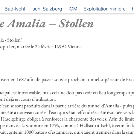
Bad-Ischl
Ischl Salzberg
IGM
Exploitation minière
h
e Amalia – Stollen
a - Stollen"
eph Ier, mariée le 24 février 1699 à Vienne
vert en 1687 afin de passer sous le prochain tunnel supérieur de Fraue
ipal est introuvable, mais cela ne doit pas avoir eu lieu longtemps apr
t déjà en cours d'utilisation.
eau se sont produits dans la partie arrière du tunnel d'Amalia - puits 
uite été à nouveau curé et l'eau qui s'était effondrée a été évacuée vers
 Haselgebirge obligea à renforcer la charpente des voies. Afin de limi
é dans de la saumure en 1796, comme à Hallstatt à Ischl, à cette fin l
vait contenir 1000 bâtons d'estampage, qui étaient trempés dans la sa