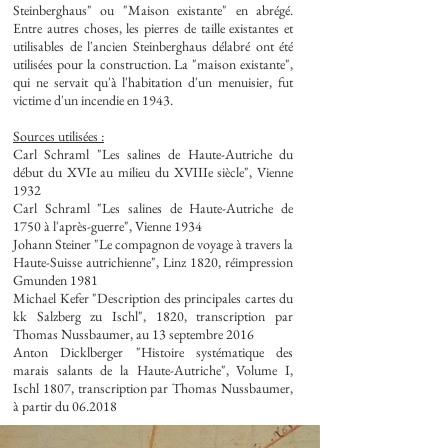
Steinberghaus" ou "Maison existante" en abrégé.
Entre autres choses, les pierres de taille existantes et
utilisables de l'ancien Steinberghaus délabré ont été
utilisées pour la construction. La "maison existante",
qui ne servait qu'à l'habitation d'un menuisier, fut
victime d'un incendie en 1943.
Sources utilisées :
Carl Schraml "Les salines de Haute-Autriche du
début du XVIe au milieu du XVIIIe siècle", Vienne
1932
Carl Schraml "Les salines de Haute-Autriche de
1750 à l'après-guerre", Vienne 1934
Johann Steiner "Le compagnon de voyage à travers la
Haute-Suisse autrichienne", Linz 1820, réimpression
Gmunden 1981
Michael Kefer "Description des principales cartes du
kk Salzberg zu Ischl", 1820, transcription par
Thomas Nussbaumer, au 13 septembre 2016
Anton Dicklberger "Histoire systématique des
marais salants de la Haute-Autriche", Volume I,
Ischl 1807, transcription par Thomas Nussbaumer,
à partir du 06.2018