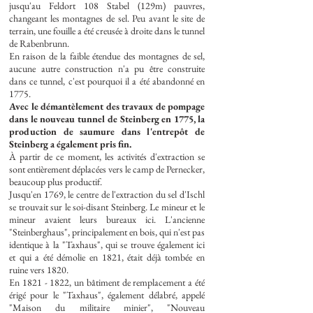
jusqu'au Feldort 108 Stabel (129m) pauvres,
changeant les montagnes de sel. Peu avant le site de
terrain, une fouille a été creusée à droite dans le tunnel
de Rabenbrunn.
En raison de la faible étendue des montagnes de sel,
aucune autre construction n'a pu être construite
dans ce tunnel, c'est pourquoi il a été abandonné en
1775.
Avec le démantèlement des travaux de pompage
dans le nouveau tunnel de Steinberg en 1775, la
production de saumure dans l'entrepôt de
Steinberg a également pris fin.
À partir de ce moment, les activités d'extraction se
sont entièrement déplacées vers le camp de Pernecker,
beaucoup plus productif.
Jusqu'en 1769, le centre de l'extraction du sel d'Ischl
se trouvait sur le soi-disant Steinberg. Le mineur et le
mineur avaient leurs bureaux ici. L'ancienne
"Steinberghaus", principalement en bois, qui n'est pas
identique à la "Taxhaus", qui se trouve également ici
et qui a été démolie en 1821, était déjà tombée en
ruine vers 1820.
En
1821 - 1822
, un bâtiment de remplacement a été
érigé pour le "Taxhaus", également délabré, appelé
"Maison du militaire minier", "Nouveau