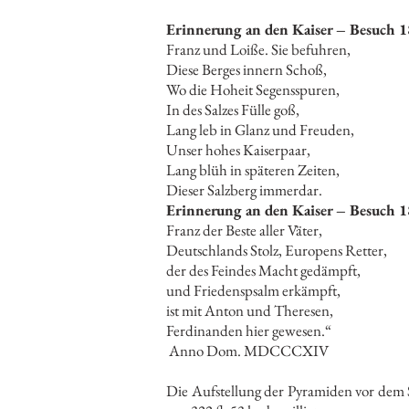
Erinnerung an den Kaiser – Besuch 1
Franz und Loi
Diese Berge
Wo die Hohe
In des Salz
Lang leb in G
Unser hohe
Lang blüh in 
Dieser Salzberg immerdar.
Erinnerung an den Kaiser – Besuch 1
Franz der Bes
Deutschlands St
der des Feinde
und Frieden
ist mit Anto
Ferdinanden hier gewesen.“
Anno Dom. MDCCCXIV
Die Aufstellung der Pyramiden vor dem