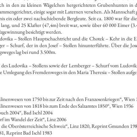
ch in den zu kleinen Wägelchen hergerichteten Grubenhunten in 
mmengerichtet, einige sogar mit Laternen versehen. Als Mannschaft 
is ein oder zwei nachschiebende Bergleute. Seit ca. 1800 war für d
 lang, und 25 Klafter (47,4m) breit war, sowie über 60 000 Eimer (
lzgewinnung besichtigt werden.
dovika – Stollen Hauptschachtricht und die Chotek – Kehr in die 
 – Schurf, der in den Josef – Stollen hinunterführte. Über die Jos
sweges lag bei rund 3.500m.
des Ludovika – Stollens sowie der Lemberger – Schurf vom Ludovika 
ge Umlegung des Fremdenweges in den Maria Theresia – Stollen aufge
alinenwesen von 1750 bis zur Zeit nach den Franzosenkriegen“, Wien
alinenwesen von 1818 bis zum Ende des Salzamtes 1850“, Wien 1936
buch 2004“, Bad Ischl 2004
f im Wandel der Zeit“, Linz 2006
h die Oberösterreichische Schweiz“, Linz 1820, Reprint Gmunden 19
81, Reprint Bad Ischl 1983