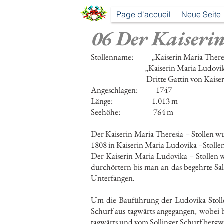
Page d'accueil
Neue Seite
06 Der Kaiserin
Stollenname: „Kaiserin Maria Theresia 
„Kaiserin Maria Ludovika – Sto
Dritte Gattin von Kaiser Franz I
Angeschlagen: 1747
Länge: 1.013 m
Seehöhe: 764 m
Der Kaiserin Maria Theresia – Stollen w
1808 in Kaiserin Maria Ludovika –Stoll
Der Kaiserin Maria Ludovika – Stollen 
durchörtern bis man an das begehrte Salz
Unterfangen.
Um die Bauführung der Ludovika Stoll
Schurf aus tagwärts angegangen, wobei
tagwärts und vom Sollinger Schurf bergwä