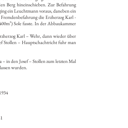
den Berg hineinschieben. Zur Befahrung
ging ein Leuchtmann voraus, daneben ein
ie Fremdenbefahrung die Erzherzog Karl -
3.400m³) Sole fasste. In der Abbaukammer
Erzherzog Karl – Wehr, dann wieder über
ef Stollen – Hauptschachtricht fuhr man
– in den Josef – Stollen zum letzten Mal
lassen wurden.
 1934
81