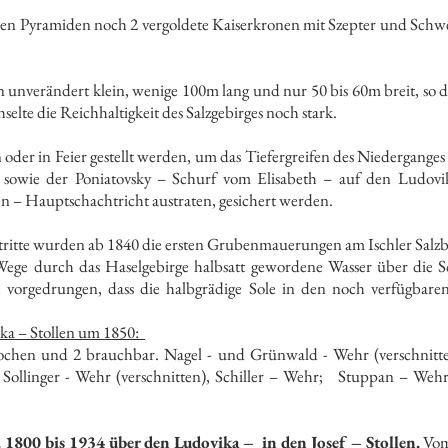
en Pyramiden noch 2 vergoldete Kaiserkronen mit Szepter und Schwert,
 unverändert klein, wenige 100m lang und nur 50 bis 60m breit, so
te die Reichhaltigkeit des Salzgebirges noch stark.
 oder in Feier gestellt werden, um das Tiefergreifen des Niedergange
sowie der Poniatovsky – Schurf vom Elisabeth – auf den Ludovik
en – Hauptschachtricht austraten, gesichert werden.
ritte wurden ab 1840 die ersten Grubenmauerungen am Ischler Salzbe
ege durch das Haselgebirge halbsatt gewordene Wasser über die 
 vorgedrungen, dass die halbgrädige Sole in den noch verfügbaren
ika – Stollen um 1850:
ochen und 2 brauchbar. Nagel - und Grünwald - Wehr (verschnitte
 Sollinger - Wehr (verschnitten), Schiller – Wehr; Stuppan – We
1800 bis 1934 über den Ludovika – in den Josef – Stollen.
Vom