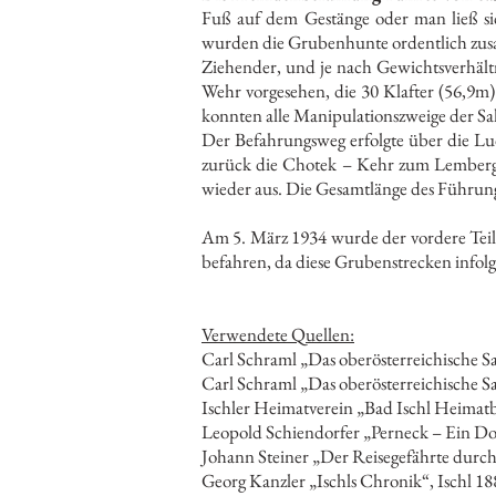
Fuß auf dem Gestänge oder man ließ si
wurden die Grubenhunte ordentlich zusa
Ziehender, und je nach Gewichtsverhältn
Wehr vorgesehen, die 30 Klafter (56,9m)
konnten alle Manipulationszweige der Sa
Der Befahrungsweg erfolgte über die Lu
zurück die Chotek – Kehr zum Lemberger
wieder aus. Die Gesamtlänge des Führung
Am 5. März 1934 wurde der vordere Teil 
befahren, da diese Grubenstrecken infol
Verwendete Quellen:
Carl Schraml „Das oberösterreichische S
Carl Schraml „Das oberösterreichische S
Ischler Heimatverein „Bad Ischl Heimat
Leopold Schiendorfer „Perneck – Ein Dor
Johann Steiner „Der Reisegefährte durc
Georg Kanzler „Ischls Chronik“, Ischl 18