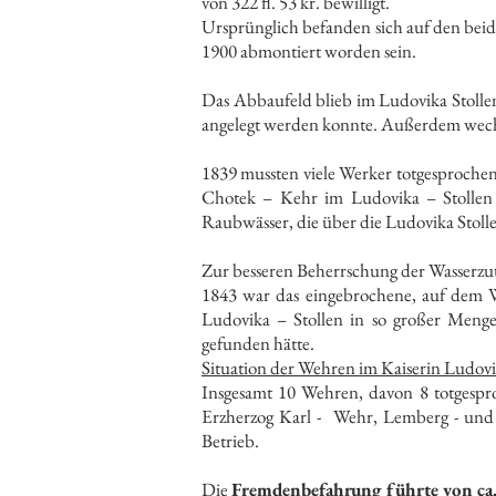
von 322 fl. 53 kr. bewilligt.
Ursprünglich befanden sich auf den beid
1900 abmontiert worden sein.
Das Abbaufeld blieb im Ludovika Stollen
angelegt werden konnte. Außerdem wechsel
1839 mussten viele Werker totgesprochen
Chotek – Kehr im Ludovika – Stollen 
Raubwässer, die über die Ludovika Stoll
Zur besseren Beherrschung der Wasserzut
1843 war das eingebrochene, auf dem W
Ludovika – Stollen in so großer Menge
gefunden hätte.
Situation der Wehren im Kaiserin Ludov
Insgesamt 10 Wehren, davon 8 totgespr
Erzherzog Karl - Wehr, Lemberg - und
Betrieb.
Die
Fremdenbefahrung führte von ca. 