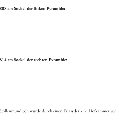
808 am Sockel der linken Pyramide:
ße. Sie befuhren,
s innern Schoß,
it Segensspuren,
es Fülle goß,
lanz und Freuden,
s Kaiserpaar,
späteren Zeiten,
814 am Sockel der rechten Pyramide:
te aller Väter,
olz, Europens Retter,
s Macht gedämpft,
spsalm erkämpft,
n und Theresen,
 Stollenmundloch wurde durch einen Erlass der k. k. Hofkammer vo