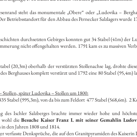
senrand steht das monumentale „Obere“ oder „Ludovika – Berghaus“
Der Betriebsstandort für den Abbau des Pernecker Salzlagers wurde 1
nschichten durchsetzten Gebirges konnten gut 34 Stabel (41m) der L
immerung nicht offengehalten werden. 1791 kam es zu massiven Ver
tabel (20,3m) oberhalb der verstürzten Stollenachse lag, drohte di
des Berghauses komplett verstürzt und 1792 eine 80 Stabel (95,4m
 Stollen, später Ludovika – Stollen um 1800:
35 Stabel (995,3m), von da bis zum Feldort 477 Stabel (568,6m). 2
des Ischler Salzberges brachte immer wieder hohe und höchste 
 wohl die
Besuche Kaiser Franz I. mit seiner Gemahlin Ludo
 Ludovika Stollens in den Jahren 1808
er verfasste Denksprüche, die auf den Granitpyramiden des Kaiserin 