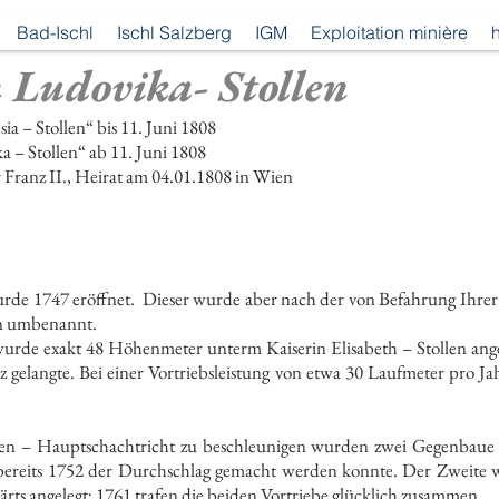
Bad-Ischl
Ischl Salzberg
IGM
Exploitation minière
h
 Ludovika- Stollen
– Stollen“ bis 11. Juni 1808
llen“ ab 11. Juni 1808
I., Heirat am 04.01.1808 in Wien
urde 1747 eröffnet. Dieser wurde aber nach der von Befahrung Ihrer
en umbenannt.
wurde exakt 48 Höhenmeter unterm Kaiserin Elisabeth – Stollen ange
 gelangte. Bei einer Vortriebsleistung von etwa 30 Laufmeter pro Ja
en – Hauptschachtricht zu beschleunigen wurden zwei Gegenbaue a
 bereits 1752 der Durchschlag gemacht werden konnte. Der Zweit
rts angelegt; 1761 trafen die beiden Vortriebe glücklich zusammen.