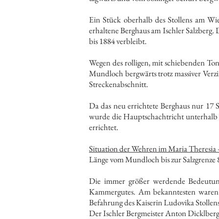
Ein Stück oberhalb des Stollens am Wie
erhaltene Berghaus am Ischler Salzberg. 
bis 1884 verbleibt.
Wegen des rolligen, mit schiebenden To
Mundloch bergwärts trotz massiver Verz
Streckenabschnitt.
Da das neu errichtete Berghaus nur 17 S
wurde die Hauptschachtricht unterhalb 
errichtet.
Situation der Wehren im Maria Theresia –
Länge vom Mundloch bis zur Salzgrenze 8
Die immer größer werdende Bedeutung 
Kammergutes. Am bekanntesten waren
Befahrung des Kaiserin
Der Ischler Bergmeister Anton Dicklberg