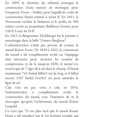
En 1809, la chambre du tribunal envisagea la
construction d'une maison de montagne pour
l'empereur Franz -- Stollen, pour laquelle les coûts de
construction furent estimés à 4244 fl. En 1811, le
Verwesamt rachète le bâtiment et le jardin de 300
mètres carrés au propriétaire Balthasar Gratzer pour
150 fl. Loyer de 10 fl.
En 1813, le Bergmeister Dicklberger fut le premier à
emménager dans la belle "Unteres Berghaus".
L'administration n'était pas pressée de creuser le
tunnel Kaiser Franz. De 1818 à 1822, le creusement
du tunnel a été complètement arrêté car l'équipage
était nécessaire pour sécuriser les sections de
compression, et de là jusqu'en 1830, le tunnel n'a
avancé que de 7 tiges (8,4 m) dans le champ. Il faisait
maintenant 743 Stabel (884,0 m) de long et il fallait
encore 1187 Stabel (1418,5 m) pour atteindre la
ligne de sel.
Cela n'en est pas venu à cela, en 1834,
l'administration a complètement arrêté la
construction du tunnel, avec l'intention de ne le
réoccuper qu'après l'achèvement du tunnel Kaiser
Leopold.
Ce n'est que 70 ans plus tard que le tunnel Kaiser
Franz a été remplacé par le 1er horizon aveugle, qui