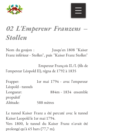
02 L'Empereur Franzens –
Stollen
Nom du goujon :
Jusqu'en 1808 "Kaiser
Franz inférieur - Stollen", puis "Kaiser Franz Stollen"
Empereur François II./I. (fils de
l'empereur Léopold II), régna de 1792 à 1835
Frapper:
1er mai 1794 - avec l'empereur
Léopold - tunnels
Longueur:
884m - 1834
ensemble
propulsif
Altitude:
588 mètres
Le tunnel Kaiser Franz a été percuté avec le tunnel
Kaiser Leopold le 1er mai 1794.
Vers 1800, le tunnel du Kaiser Franz n'avait été
prolongé qu'à 65 bars (77,7 m).