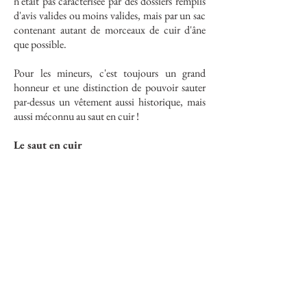
n'était pas caractérisée par des dossiers remplis
d'avis valides ou moins valides, mais par un sac
contenant autant de morceaux de cuir d'âne
que possible.
Pour les mineurs, c'est toujours un grand
honneur et une distinction de pouvoir sauter
par-dessus un vêtement aussi historique, mais
aussi méconnu au saut en cuir !
Le saut en cuir
Le saut en cuir est sans aucun doute le point
culminant de chaque célébration de Barbara.
L'un d'entre vous a peut-être déjà vu le saut du
boucher sur la Residenzplatz de Salzbourg.
Après un engagement public envers leur
profession, les compagnons bouchers
fraîchement monnayés sautent dans une cuve
remplie d'eau. Cela les lave symboliquement
des péchés de l'apprentissage.
Ils font ensuite
preuve de courage et de force en agitant le