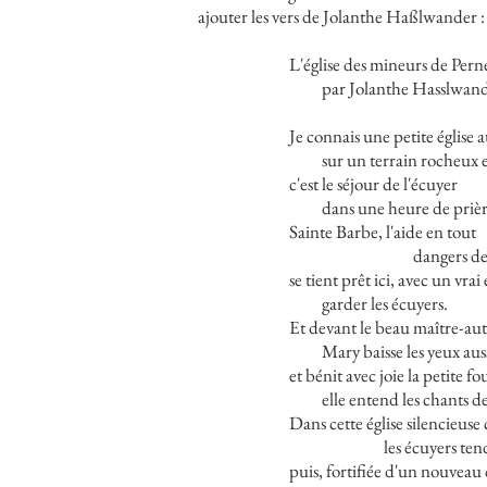
ajouter les vers de Jolanthe Haßlwander :
L'église des mineurs de Pern
par Jolanthe Hasslwan
Je connais une petite église a
sur un terrain rocheux 
c'est le séjour de l'écuyer
dans une heure de prièr
Sainte Barbe, l'aide en tout
dangers de
se tient prêt ici, avec un vrai 
garder les écuyers.
Et devant le beau maître-aut
Mary baisse les yeux aus
et bénit avec joie la petite fo
elle entend les chants d
Dans cette église silencieus
les écuyers te
puis, fortifiée d'un nouveau