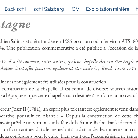
Bad-Ischl
Ischl Salzberg
IGM
Exploitation minière
h
ntagne
ichien Salinas et a été fondée en 1985 pour un coût d'environ ATS
60
4. Une publication commémorative a été publiée à l'occasion de la 
7, il a été convenu, entre autres, qu'une chapelle devrait être érigée 
ndiqués à cet effet pourront également être utilisés ( Résol. Livre 1745 
ineurs ont également été utilisées pour la construction.
construction de la chapelle. Il est connu de diverses sources histor
 à l'époque et que cette chapelle était destinée à renforcer à nouveau l
reur Josef II (1781), un esprit plus tolérant est également revenu dan
rative poursuit en disant : « Depuis la construction de cette chap
avoir prêché un sermon sur la fête de la Sainte Barbe. Par le décre
n un florin annuel dans le même but à la demande des mineurs non cat
es deux confessions pour le culte, bien avant que l'œcuménisme ne rappro