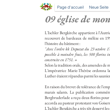
Page d'accueil
Neue Seite
09 église de mo
L'Ischler Bergkirche appartient à l'Autr
recouvert de bardeaux de mélèze en 199
l'histoire du bâtiment :
"Avec l'ordre kk Deputat du 23 octobre 174
possible à moindre frais, les 500 florins i
construite en 1751. »
Selon la tradition orale, des amendes de m
L'impératrice Marie-Thérèse ordonna la 
Luther étaient répandus parmi les sauniers
En raison du brevet de tolérance de l'empe
marais salants. La publication commémo
Bergbruderlade a reçu deux florins pour 
accorda au pasteur protestant von Goiser
L'Ischler Bergkirche a très tôt desservi l