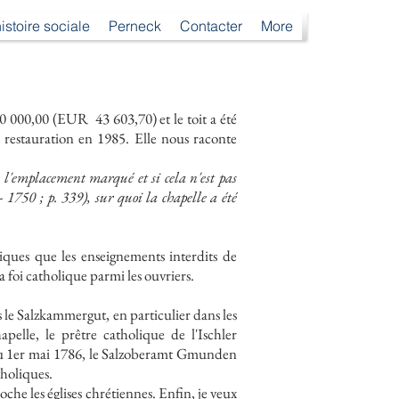
istoire sociale
Perneck
Contacter
More
0 000,00 (EUR
43 603,70) et le toit a été
restauration en 1985. Elle nous raconte
à l'emplacement marqué et si cela n'est pas
- 1750 ; p. 339), sur quoi la chapelle a été
iques que les enseignements interdits de
a foi catholique parmi les ouvriers.
s le Salzkammergut, en particulier dans les
elle, le prêtre catholique de l'Ischler
t du 1er mai 1786, le Salzoberamt Gmunden
holiques.
che les églises chrétiennes. Enfin, je veux