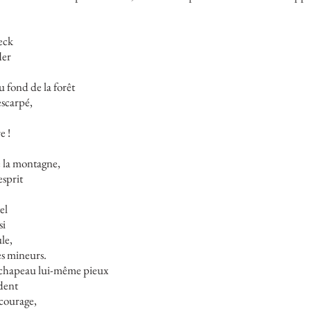
eck
der
u fond de la forêt
escarpé,
e !
 la montagne,
esprit
el
si
ule,
es mineurs.
e chapeau lui-même pieux
ndent
 courage,